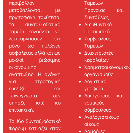
περιβάλλον
Ταμείων
μεταβάλλονται με
Προνοίας και
πρωτοφανή ταχύτητα,
Συντάξεως
τα συνταξιοδοτικά
Διευθυντικό
ταμεία καλούνται να
Προσωπικό
λειτουργήσουν όχι
Συμβούλους
μόνο ως πυλώνες
Ταμείων
ασφάλειας αλλά και ως
Διαχειριστές
μοχλοί βιώσιμης
κεφαλαίων
οικονομικής
Χρηματοοικονομικού
ανάπτυξης. Η ανάγκη
οργανισμούς
για στρατηγική
Λογιστικά
ευελιξία και
γραφεία
τεχνογνωσία δεν
Δικηγόρους και
υπήρξε ποτέ πιο
νομικούς
επιτακτική.
σύμβουλους
Αναλογιστικούς
Το 16ο Συνταξιοδοτικό
οίκους
Φόρουμ εστιάζει στον
Αρμόδιες