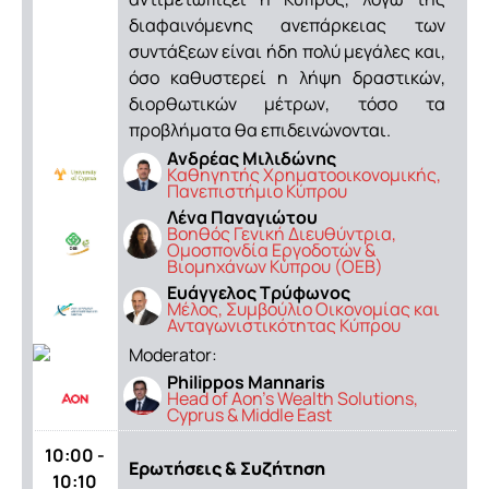
διαφαινόμενης ανεπάρκειας των
συντάξεων είναι ήδη πολύ μεγάλες και,
όσο καθυστερεί η λήψη δραστικών,
διορθωτικών μέτρων, τόσο τα
προβλήματα θα επιδεινώνονται.
Ανδρέας Μιλιδώνης
Καθηγητής Χρηματοοικονομικής,
Πανεπιστήμιο Κύπρου
Λένα Παναγιώτου
Bοηθός Γενική Διευθύντρια,
Ομοσπονδία Εργοδοτών &
Βιομηχάνων Κύπρου (ΟΕΒ)
Ευάγγελος Τρύφωνος
Mέλος, Συμβούλιο Οικονομίας και
Ανταγωνιστικότητας Κύπρου
Moderator:
Philippos Mannaris
Head of Aon’s Wealth Solutions,
Cyprus & Middle East
10:00 -
Ερωτήσεις & Συζήτηση
10:10