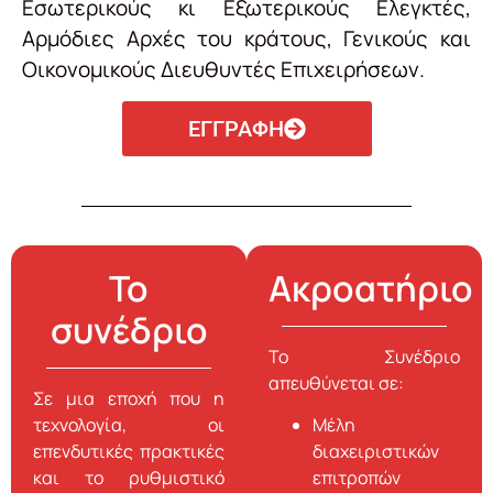
Εσωτερικούς κι Εξωτερικούς Ελεγκτές,
Αρμόδιες Αρχές του κράτους, Γενικούς και
Οικονομικούς Διευθυντές Επιχειρήσεων.
ΕΓΓΡΑΦΗ
Το
Ακροατήριο
συνέδριο
Το Συνέδριο
απευθύνεται σε:
Σε μια εποχή που η
τεχνολογία, οι
Μέλη
επενδυτικές πρακτικές
διαχειριστικών
και το ρυθμιστικό
επιτροπών