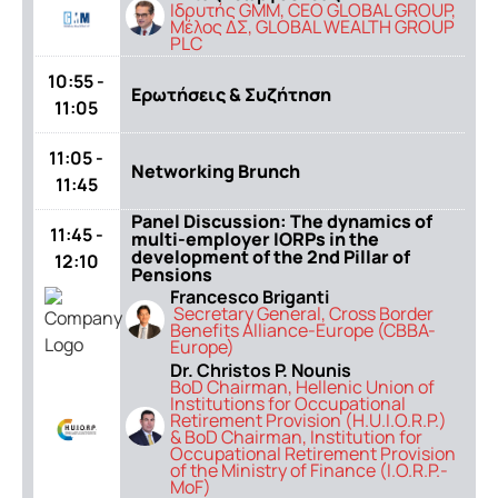
Ιδρυτής GMM, CEO GLOBAL GROUP,
Mέλος ΔΣ, GLOBAL WEALTH GROUP
PLC
10:55 -
Ερωτήσεις & Συζήτηση
11:05
11:05 -
Networking Brunch
11:45
Panel Discussion: The dynamics of
11:45 -
multi-employer IORPs in the
development of the 2nd Pillar of
12:10
Pensions
Francesco Briganti
Secretary General, Cross Border
Benefits Alliance-Europe (CBBA-
Europe)
Dr. Christos P. Nounis
ΒοD Chairman, Hellenic Union of
Institutions for Occupational
Retirement Provision (H.U.I.O.R.P.)
& ΒοD Chairman, Institution for
Occupational Retirement Provision
of the Ministry of Finance (I.O.R.P.-
MoF)